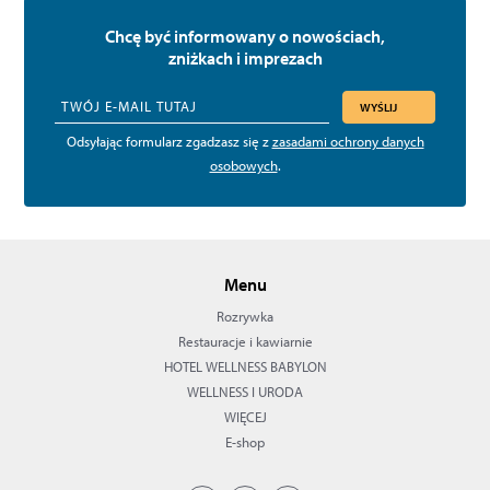
Chcę być informowany o nowościach,
zniżkach i imprezach
WYŚLIJ
Odsyłając formularz zgadzasz się z
zasadami ochrony danych
osobowych
.
Menu
Rozrywka
Restauracje i kawiarnie
HOTEL WELLNESS BABYLON
WELLNESS I URODA
WIĘCEJ
E-shop