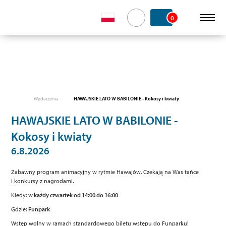
0
Wydarzenia
HAWAJSKIE LATO W BABILONIE - Kokosy i kwiaty
HAWAJSKIE LATO W BABILONIE -
Kokosy i kwiaty
6.8.2026
Zabawny program animacyjny w rytmie Hawajów. Czekają na Was tańce
i konkursy z nagrodami.
Kiedy:
w każdy czwartek od 14:00 do 16:00
Gdzie:
Funpark
Wstęp wolny w ramach standardowego biletu wstępu do Funparku!