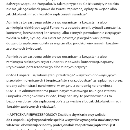
dalszego wstępu do Funparku. W takim przypadku Gość usunięty z obiektu
nie ma jakiegokolwiek prawa do zwrotu zapłaconej opłaty za wejście albo
jakichkolwiek innych kosztów zapłaconych świadczeń.
Administrator zastrzega sobie prawo ograniczenia korzystania albo
zamknięcia niektórych części Funparku z powodu awarii, sytuacji zagrożenia,
koniecznej bezzwłocznej konserwacji albo z innych powodów nie cierpiących
zwłoki. W takiej sytuacji dla Gości nie powstaje jakiegokolwiek prawo
do zwrotu zapłaconej opłaty za wejście albo jakichkolwiek innych kosztów
zapłaconych świadczeń.
Administrator zastrzega sobie prawo ograniczenia korzystania albo
zamknięcia niektórych części Funparku z powodu konserwacji, naprawy,
użytkowania pozasezonowego albo z innych przyczyn.
Goście Funparku są zobowiązani przestrzegać wszystkich obowiązujących
przepisów higienicznych i bezpieczeństwa oraz obostrzeń zarządzonych przez
organy administracji państwowej w związku z pandemią koronawirusa
COVID-19. Administrator ma prawo natychmiastowego usunięcia z terenu
Funparku któregokolwiek z Gości, który naruszył te postanowienia i to
bez prawa do zwrotu zapłaconej opłaty za wejście albo jakichkolwiek innych
kosztów zapłaconych świadczeń.
+ APTECZKA PIERWSZEJ POMOCY Znajduje się w kasie przy wejściu
do Funparku, a jej wyposażenie spełnia wszystkie wymagania stawiane przez
właściwe, obowiązujące normy profesjonalnie zaopatrzonej apteczce i jest