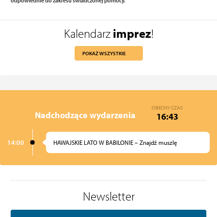
odpowiednie do zakresu świadczonej pomocy.
Kalendarz
imprez
!
POKAŻ WSZYSTKIE
OBECNY CZAS
Nadchodzące wydarzenia
16:43
14:00
HAWAJSKIE LATO W BABILONIE – Znajdź muszlę
Newsletter