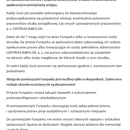
zapłaconej wcześniej karty wstępu.
Każdy Gość jest ponadto zobowiązany do bezwarunkowego
podporządkowania się poleceniom obsługi, ewentualnie poleceniom
pracowników służby porządkowej, lub innych upoważnionych pracowników
a. s. CENTRUM BABYLON.
Dzieci do lat 7 mogą wejść na teren Funparku tylko w towarzystwie osoby
dorosłej. Na terenie Funparku za zachowanie dzieci odpowiadają ich rodzice,
opiekunowie prawni albo towarzyszące im osoby pełnoletnie. Administrator
CENTRUM BABYLON, a. s., nie ponosi odpowiedzialności za uszczerbek
na zdrowiu albo straty majątkowe, do których doszło w tym ośrodku.
W szatni każdy Gość powinien się zachowywać zgodnie z wywieszonymi tam
poleceniami.
Wstęp do pomieszczeń Funparku jest możliwy tylko w skarpetkach. Żadne inne
rodzaje obuwia na zmianę nie są akceptowane!
W kasie Funparku można zakupić skarpetki z wykończeniem
przeciwpoślizgowym i antybakteryjnym.
W pomieszczeniach Funparku obowiązuje ścisły zakaz palenia tytoniu
i spożywania potraw poza wydzielonymi i oznaczonymi miejscami.
Do pomieszczeń Funparku nie wolno wnosić własnych napojów i artykułów
spożywczych, łącznie ze słodyczami. Wyjątek stanowi jedzenie dla niemowląt
i małych dzieci.