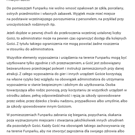
Do pomieszczeń Funparku nie wolno wnosić opakowań ze szkła, porcelany,
ostrych przedmiotów i własnych zabawek. Wyjątek może mieć miejsce
na podstawie wcześniejszego porozumienia z personelem, na przykład przy
uroczystościach rodzinnych itp.
Jeżeli dojdzie w pewnej chwili do przekroczenia wcześniej ustalonej liczby
Gości, to administrator może na pewien czas ograniczyć dostęp dla kolejnych
Gości. Z tytułu takiego ograniczenia nie mogą powstać żadne roszczenia
w stosunku do administratora.
Wszystkie elementy wyposażenia i urządzenia na terenie Funparku mogą być
użytkowane tylko zgodnie z ich przeznaczeniem, a Gość jest zobowiązany
bezwarunkowo przestrzegać poleceń i instrukcji zamieszczonych przy danej
atrakcji. Z całego wyposażenia do gier i innych urządzeń Goście korzystają
na własne ryzyko bez względu na obowiązek administratora do utrzymania
wyposażenia w stanie bezpiecznym i zdolnym do użytkowania. Osoba
towarzysząca albo rodzic ponoszą, przy korzystaniu ze wszystkich urządzeń w
ośrodku zabaw, pełną odpowiedzialność i ręczą za szkody spowodowane
przez siebie, przez dziecko z braku nadzoru, przypadkowo albo umyślnie, albo
za szkody spowodowane innym Gościom.
W pomieszczeniach Funparku zabrania się biegania, popychania, skakania
poza wyznaczonymi miejscami i stwarzania jakichkolwiek innych utrudnień
dla pozostałych Gości. Każdy Gość ma obowiązek takiego zachowywania się
na terenie Funparku, aby nie stworzyć zagrożenia dla swojego zdrowia albo