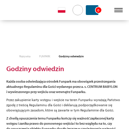
0
Rozrywka
FUNPARK
Godziny odwiedzin
Godziny odwiedzin
Każda osoba odwiedzająca ośrodek Funpark ma obowiązek przestrzegania
aktualnego Regulaminu dla Gości wydanego przez a. s. CENTRUM BABYLON
i wywieszonego przy wejściu oraz wewnątrz Funparku.
Przez zakupienie karty wstępu i wejście na teren Funparku wyrażają Państwo
zgodę z treścią Regulaminu dla Gości i deklarują podporządkowanie się
obowiązującym zasadom, które są zawarte w tym Regulaminie dla Gości.
Z chwilą opuszczenia ternu Funparku kończy się ważność zapłaconej karty
wstępu i zanika prawo do ponownego wejścia i to bez względu na to, czy
do opuszczenia obiektu Funparku doszło jeszcze w czasie trwania ważności