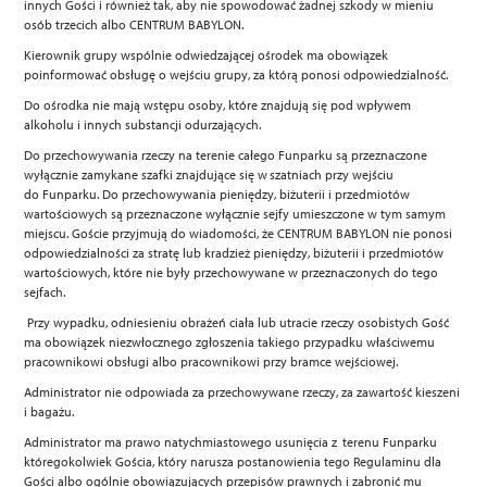
innych Gości i również tak, aby nie spowodować żadnej szkody w mieniu
osób trzecich albo CENTRUM BABYLON.
Kierownik grupy wspólnie odwiedzającej ośrodek ma obowiązek
poinformować obsługę o wejściu grupy, za którą ponosi odpowiedzialność.
Do ośrodka nie mają wstępu osoby, które znajdują się pod wpływem
alkoholu i innych substancji odurzających.
Do przechowywania rzeczy na terenie całego Funparku są przeznaczone
wyłącznie zamykane szafki znajdujące się w szatniach przy wejściu
do Funparku. Do przechowywania pieniędzy, biżuterii i przedmiotów
wartościowych są przeznaczone wyłącznie sejfy umieszczone w tym samym
miejscu. Goście przyjmują do wiadomości, że CENTRUM BABYLON nie ponosi
odpowiedzialności za stratę lub kradzież pieniędzy, biżuterii i przedmiotów
wartościowych, które nie były przechowywane w przeznaczonych do tego
sejfach.
Przy wypadku, odniesieniu obrażeń ciała lub utracie rzeczy osobistych Gość
ma obowiązek niezwłocznego zgłoszenia takiego przypadku właściwemu
pracownikowi obsługi albo pracownikowi przy bramce wejściowej.
Administrator nie odpowiada za przechowywane rzeczy, za zawartość kieszeni
i bagażu.
Administrator ma prawo natychmiastowego usunięcia z terenu Funparku
któregokolwiek Gościa, który narusza postanowienia tego Regulaminu dla
Gości albo ogólnie obowiązujących przepisów prawnych i zabronić mu