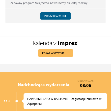
Zabawny program świąteczno-noworoczny dla całej rodziny
POKAŻ WSZYSTKIE
Kalendarz
imprez
!
POKAŻ WSZYSTKIE
OBECNY CZAS
Nadchodzące wydarzenia
08:06
HAWAJSKIE LATO W BABILONIE - Degustacje nurkowe w
11.8.
Aquaparku