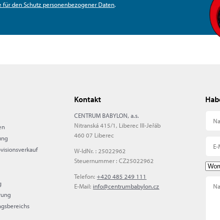
e für den Schutz personenbezogener Daten
.
Kontakt
Habe
CENTRUM BABYLON, a.s.
Nitranská 415/1, Liberec III-Jeřáb
en
460 07 Liberec
ung
ovisionsverkauf
W-IdNr. : 25022962
Steuernummer : CZ25022962
Telefon:
+420 485 249 111
g
E-Mail:
info@centrumbabylon.cz
rung
ngsbereichs