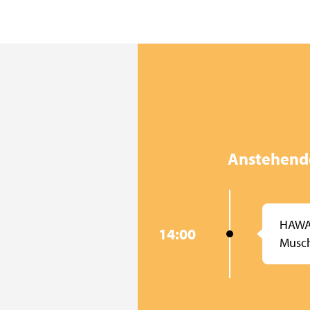
Anstehend
HAWAI
14:00
Musc