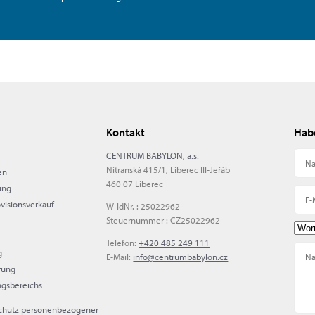
Kontakt
Habe
CENTRUM BABYLON, a.s.
Nitranská 415/1, Liberec III-Jeřáb
en
460 07 Liberec
ung
ovisionsverkauf
W-IdNr. : 25022962
Steuernummer : CZ25022962
Telefon:
+420 485 249 111
g
E-Mail:
info@centrumbabylon.cz
rung
ngsbereichs
Schutz personenbezogener