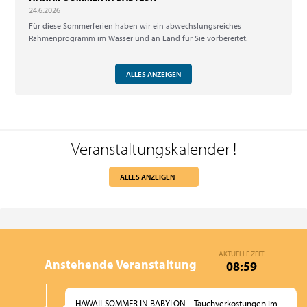
24.6.2026
Für diese Sommerferien haben wir ein abwechslungsreiches
Rahmenprogramm im Wasser und an Land für Sie vorbereitet.
ALLES ANZEIGEN
Veranstaltungskalender
!
ALLES ANZEIGEN
AKTUELLE ZEIT
Anstehende Veranstaltung
08:59
HAWAII-SOMMER IN BABYLON – Tauchverkostungen im