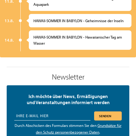
11.8.
Aquapark
13.8.
HAWAII-SOMMER IN BABYLON - Geheimnisse der Inseln
HAWAII-SOMMER IN BABYLON - Hawaiianischer Tag am
14.8.
Wasser
Newsletter
Ich möchte über News, Ermäßigungen
und Veranstaltungen informiert werden
SENDEN
Durch Abschicken des Formulars stimmen Sie den
Grundsätze für
den Schutz personenbezogener Daten
.