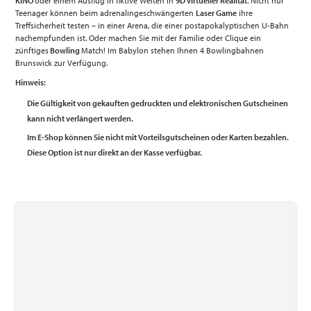
KINO
oder einem Ausflug in fiktive Welten in
9D virtueller Realität
. Nicht nur
Teenager können beim adrenalingeschwängerten
Laser Game
ihre
Treffsicherheit testen – in einer Arena, die einer postapokalyptischen U-Bahn
nachempfunden ist. Oder machen Sie mit der Familie oder Clique ein
zünftiges
Bowling
Match! Im Babylon stehen Ihnen 4 Bowlingbahnen
Brunswick zur Verfügung.
Hinweis:
Die Gültigkeit von gekauften gedruckten und elektronischen Gutscheinen
kann nicht verlängert werden.
Im E-Shop
können Sie nicht mit Vorteilsgutscheinen oder Karten bezahlen
.
Diese Option ist nur direkt an der Kasse verfügbar.