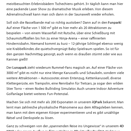
meistbesuchten Erlebnisbädern Tschechiens gehört. 3× täglich kann man hier
eine packende Laser Show zu dramatischer Musik erleben. Von diesem
Adrenalinschwall kann man sich dann in der Saunawelt wieder erholen.
Soll sich die Rasselbande mal so richtig austoben? Dann auf in den
Funpark!
2
Auf einer Fläche von 1 500 m
gibt es hier mehr als 20 Attraktionen zu
bespielen – von einem Wasserfall mit Rutsche, über eine Schießburg mit
Schaumstoffbällen bis hin zu einer Ninja-Arena – einer raffinierten
Hindernisbahn. Niemand kommt zu kurz – 12-jährige Schlingel ebenso wenig
wie Krabbelkinder, die quietschvergnügt Baby-Spielraum spielen. So ist für
den ganzen Nachmittag gesorgt, auch wenn es draußen stürmt oder wie aus
Kannen gießt!
Der
Lunapark
zieht wiederum Rummel-Fans magisch an. Auf einer Fläche von
2
3000 m
gibt es nicht nur eine Menge Karussells und Schaukeln, sondern viele
weitere Attraktionen – Autoscooter, einen Entenzug, Kettenkarussell, diverse
Klettergerüste, ein Trampolin, eine Rennbahn für Tretcars, ja sogar den wilden
Stier Torro – einen Rodeo Bullriding Simulator. Auch unsere Indoor Adventure
Golfanlage bietet weiteres Fun-Potenzial.
Machen Sie sich mit mehr als 200 Exponaten in unserem
iQPark
bekannt. Man
lernt man zahlreiche physikalische Phänomene aus dem Alltagsleben kennen,
man kann mit dem eigenen Körper experimentieren und es gibt unzählige
Rätsel und Denkspiele zu lösen.
Ganz zu schweigen von der „spannenden Reise ins Ungewisse“ in unserem
4D