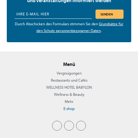
und Veranstaltungen informiert werden
SENDEN
Durch Abschicken des Formulars stimmen Sie den
Grundsätze für
den Schutz personenbezogener Daten
.
Menü
Vergnügungen
Restaurants und Cafés
WELLNESS HOTEL BABYLON
Wellness & Beauty
Mehr
E-shop