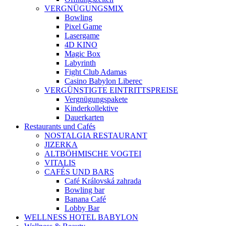
VERGNÜGUNGSMIX
Bowling
Pixel Game
Lasergame
4D KINO
Magic Box
Labyrinth
Fight Club Adamas
Casino Babylon Liberec
VERGÜNSTIGTE EINTRITTSPREISE
Vergnügungspakete
Kinderkollektive
Dauerkarten
Restaurants und Cafés
NOSTALGIA RESTAURANT
JIZERKA
ALTBÖHMISCHE VOGTEI
VITALIS
CAFÉS UND BARS
Café Královská zahrada
Bowling bar
Banana Café
Lobby Bar
WELLNESS HOTEL BABYLON