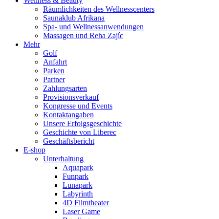
Wellness & Beauty
Räumlichkeiten des Wellnesscenters
Saunaklub Afrikana
Spa- und Wellnessanwendungen
Massagen und Reha Zajíc
Mehr
Golf
Anfahrt
Parken
Partner
Zahlungsarten
Provisionsverkauf
Kongresse und Events
Kontaktangaben
Unsere Erfolgsgeschichte
Geschichte von Liberec
Geschäftsbericht
E-shop
Unterhaltung
Aquapark
Funpark
Lunapark
Labyrinth
4D Filmtheater
Laser Game