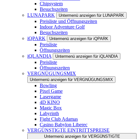
Chipsystem
Besuchszeiten
LUNAPARK
Untermenü anzeigen für LUNAPARK
Preisliste und Öffnungszeiten
Indoor Adventure Golf
Besuchszeiten
iQPARK
Untermenü anzeigen für iQPARK
Preisliste
Öffnungszeiten
iQLANDIA
Untermenü anzeigen für iQLANDIA
Preisliste
Öffnungszeiten
VERGNÜGUNGSMIX
Untermenü anzeigen für VERGNÜGUNGSMIX
Bowling
Pixel Game
Lasergame
4D KINO
Magic Box
Labyrinth
Fight Club Adamas
Casino Babylon Liberec
VERGÜNSTIGTE EINTRITTSPREISE
Untermenü anzeigen für VERGÜNSTIGTE