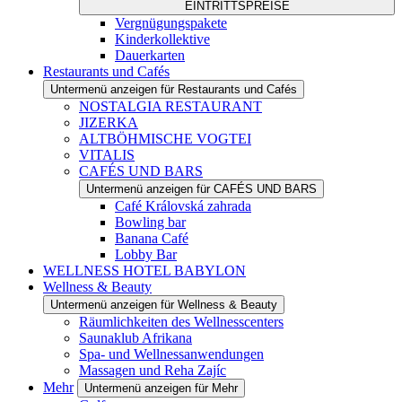
EINTRITTSPREISE
Vergnügungspakete
Kinderkollektive
Dauerkarten
Restaurants und Cafés
Untermenü anzeigen für Restaurants und Cafés
NOSTALGIA RESTAURANT
JIZERKA
ALTBÖHMISCHE VOGTEI
VITALIS
CAFÉS UND BARS
Untermenü anzeigen für CAFÉS UND BARS
Café Královská zahrada
Bowling bar
Banana Café
Lobby Bar
WELLNESS HOTEL BABYLON
Wellness & Beauty
Untermenü anzeigen für Wellness & Beauty
Räumlichkeiten des Wellnesscenters
Saunaklub Afrikana
Spa- und Wellnessanwendungen
Massagen und Reha Zajíc
Mehr
Untermenü anzeigen für Mehr