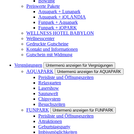
Bowling
Preiswerte Pakete
Aquapark + Lunapark
Aquapark + iQLANDIA
Funpark + Aquapark
Funpark + iQPARK
WELLNESS HOTEL BABYLON
Wellnesscenter
Gedruckte Gutscheine
Kontakt und Informationen
Gutschein mit Widmung
Vergnügungen
Untermenü anzeigen für Vergnügungen
AQUAPARK
Untermenü anzeigen für AQUAPARK
Preisliste und Öffnungszeiten
Relaxgarten
Lasershow
Saunawelt
Chipsystem
Besuchszeiten
FUNPARK
Untermenü anzeigen für FUNPARK
Preisliste und Öffnungszeiten
Attraktionen
Geburtstagsparty
Imbissmöglichkeiten