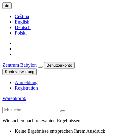
de
Čeština
English
Deutsch
Polski
Zentrum Babylon
Benutzerkonto
Kontoverwaltung
Anmeldung
Registration
Warenkorb
0
Wir suchen nach relevanten Ergebnissen .
Keine Ergebnisse entsprechen Ihrem Ausdruck .