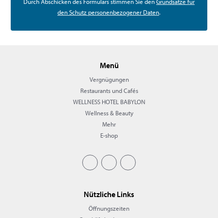
Durch Abschicken des Formulars stimmen Sie den
Grundsätze für
den Schutz personenbezogener Daten
.
Menü
Vergnügungen
Restaurants und Cafés
WELLNESS HOTEL BABYLON
Wellness & Beauty
Mehr
E-shop
Nützliche Links
Öffnungszeiten