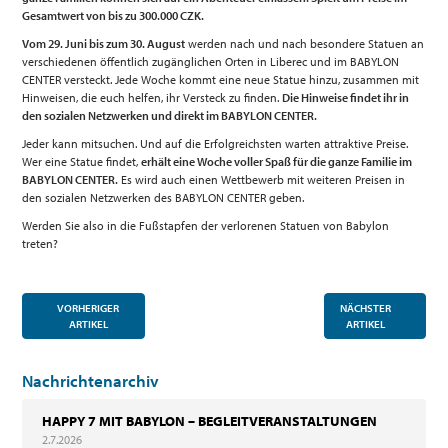
Gesamtwert von bis zu 300.000 CZK.
Vom 29. Juni bis zum 30. August
werden nach und nach besondere Statuen an
verschiedenen öffentlich zugänglichen Orten in Liberec und im BABYLON
CENTER versteckt. Jede Woche kommt eine neue Statue hinzu, zusammen mit
Hinweisen, die euch helfen, ihr Versteck zu finden.
Die Hinweise findet ihr in
den sozialen Netzwerken und direkt im BABYLON CENTER.
Jeder kann mitsuchen. Und auf die Erfolgreichsten warten attraktive Preise.
Wer eine Statue findet,
erhält eine Woche voller Spaß für die ganze Familie im
BABYLON CENTER.
Es wird auch einen Wettbewerb mit weiteren Preisen in
den sozialen Netzwerken des BABYLON CENTER geben.
Werden Sie also in die Fußstapfen der verlorenen Statuen von Babylon
treten?
VORHERIGER
NÄCHSTER
ARTIKEL
ARTIKEL
Nachrichtenarchiv
HAPPY 7 MIT BABYLON – BEGLEITVERANSTALTUNGEN
2.7.2026