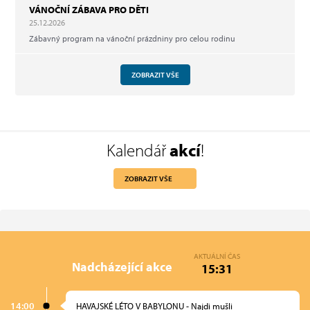
VÁNOČNÍ ZÁBAVA PRO DĚTI
25.12.2026
Zábavný program na vánoční prázdniny pro celou rodinu
ZOBRAZIT VŠE
Kalendář
akcí
!
ZOBRAZIT VŠE
AKTUÁLNÍ ČAS
Nadcházející akce
15:31
14:00
HAVAJSKÉ LÉTO V BABYLONU - Najdi mušli