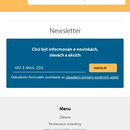
Newsletter
Chci být informován o novinkách,
slevách a akcích
ODESLAT
Odesláním formuláře souhlasíte se
zásadami ochrany osobních údajů
.
Menu
Zábava
Restaurace a kavárny