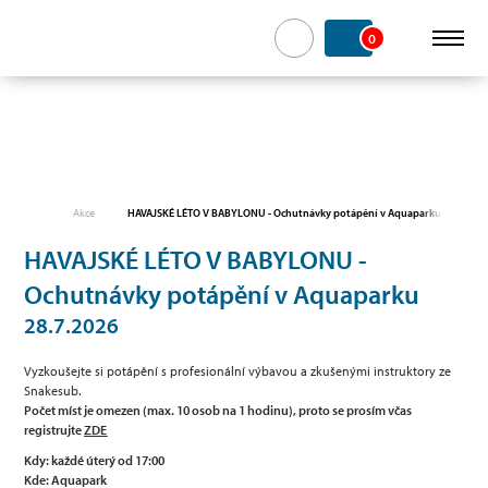
0
Akce
HAVAJSKÉ LÉTO V BABYLONU - Ochutnávky potápění v Aquaparku
HAVAJSKÉ LÉTO V BABYLONU -
Ochutnávky potápění v Aquaparku
28.7.2026
Vyzkoušejte si potápění s profesionální výbavou a zkušenými instruktory
ze
Snakesub.
Počet míst je omezen (max. 10 osob na 1 hodinu), proto se prosím včas
registrujte
ZDE
Kdy: každé úterý od 17:00
Kde: Aquapark