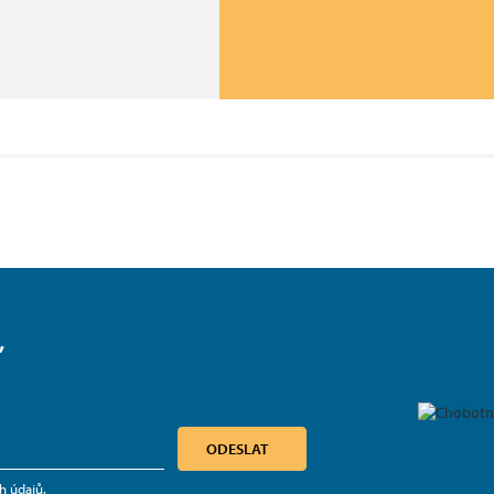
,
ODESLAT
h údajů
.