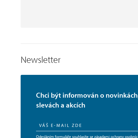
Newsletter
Chci být informován o novinkách
slevách a akcích
Odesláním formuláře souhlasíte se
zásadami ochrany osobníc