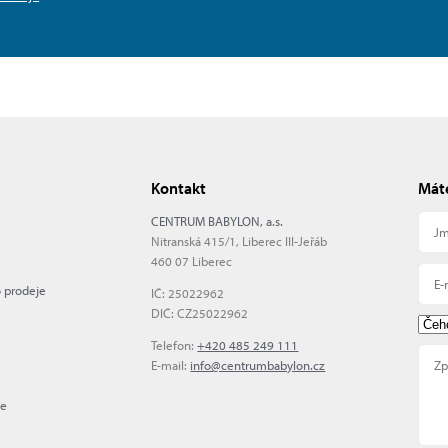
Kontakt
Máte
CENTRUM BABYLON, a.s.
Nitranská 415/1, Liberec III-Jeřáb
460 07 Liberec
o prodeje
IČ: 25022962
DIČ: CZ25022962
Telefon:
+420 485 249 111
E-mail:
info@centrumbabylon.cz
me