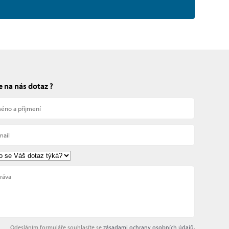
 na nás dotaz ?
Odesláním formuláře souhlasíte se
zásadami ochrany osobních údajů
.