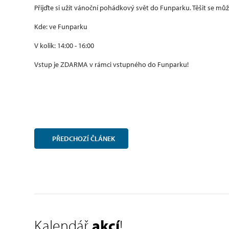
Přijďte si užít vánoční pohádkový svět do Funparku. Těšit se mů
Kde: ve Funparku
V kolik: 14:00 - 16:00
Vstup je ZDARMA v rámci vstupného do Funparku!
PŘEDCHOZÍ
ČLÁNEK
Kalendář
akcí
!