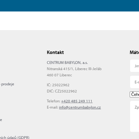
Kontakt
Máte
CENTRUM BABYLON, a.s.
Nitranská 415/1, Liberec III-Jeřáb
460 07 Liberec
o prodeje
IČ: 25022962
DIČ: CZ25022962
Telefon:
+420 485 249 111
E-mail:
info@centrumbabylon.cz
me
ních údajů (GDPR)