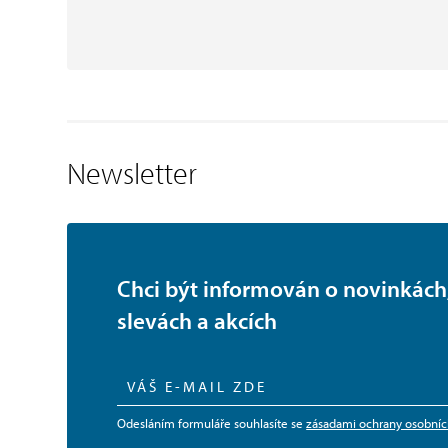
Newsletter
Chci být informován o novinkách
slevách a akcích
Odesláním formuláře souhlasíte se
zásadami ochrany osobníc