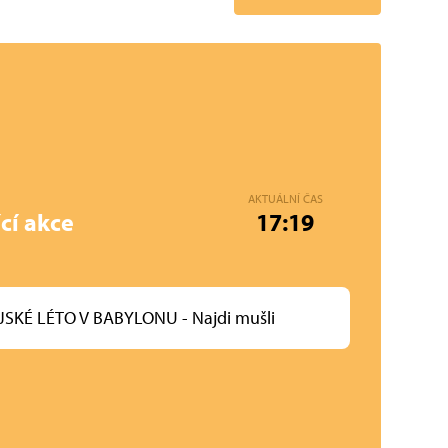
AKTUÁLNÍ ČAS
cí akce
17:19
SKÉ LÉTO V BABYLONU - Najdi mušli