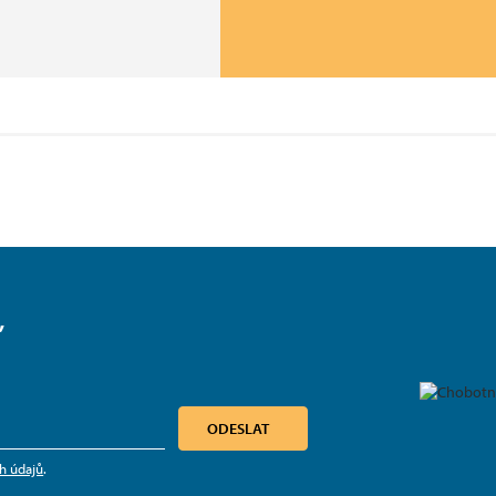
,
ODESLAT
h údajů
.