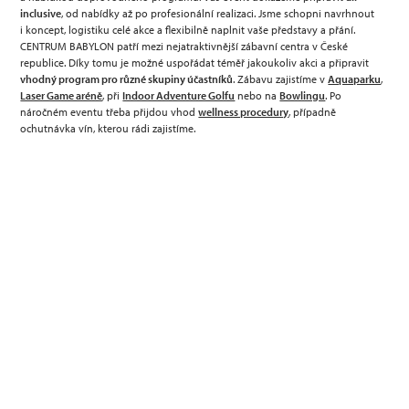
inclusive
, od nabídky až po profesionální realizaci. Jsme schopni navrhnout
i koncept, logistiku celé akce a flexibilně naplnit vaše představy a přání.
CENTRUM BABYLON patří mezi nejatraktivnější zábavní centra v České
republice. Díky tomu je možné uspořádat téměř jakoukoliv akci a připravit
vhodný program pro různé skupiny účastníků
. Zábavu zajistíme v
Aquaparku
,
Laser Game aréně
, při
Indoor Adventure Golfu
nebo na
Bowlingu
. Po
náročném eventu třeba přijdou vhod
wellness procedury
, případně
ochutnávka vín, kterou rádi zajistíme.