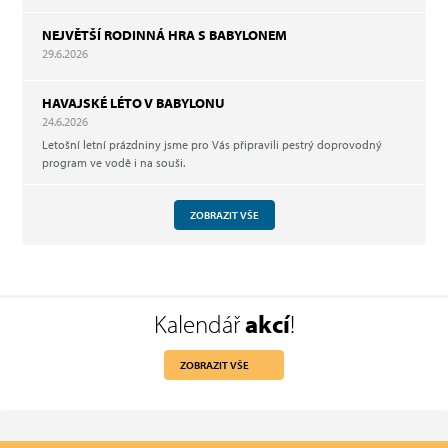
NEJVĚTŠÍ RODINNÁ HRA S BABYLONEM
29.6.2026
HAVAJSKÉ LÉTO V BABYLONU
24.6.2026
Letošní letní prázdniny jsme pro Vás připravili pestrý doprovodný
program ve vodě i na souši.
ZOBRAZIT VŠE
Kalendář
akcí
!
ZOBRAZIT VŠE