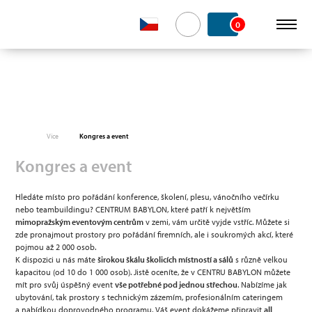
0
Více
Kongres a event
Kongres a event
Hledáte místo pro pořádání konference, školení, plesu, vánočního večírku
nebo teambuildingu? CENTRUM BABYLON, které patří k největším
mimopražským eventovým centrům
v zemi, vám určitě vyjde vstříc. Můžete si
zde pronajmout prostory pro pořádání firemních, ale i soukromých akcí, které
pojmou až 2 000 osob.
K dispozici u nás máte
širokou škálu školicích místností a sálů
s různě velkou
kapacitou (od 10 do 1 000 osob). Jistě oceníte, že v CENTRU BABYLON můžete
mít pro svůj úspěšný event
vše potřebné pod jednou střechou
. Nabízíme jak
ubytování, tak prostory s technickým zázemím, profesionálním cateringem
a nabídkou doprovodného programu. Váš event dokážeme připravit
all