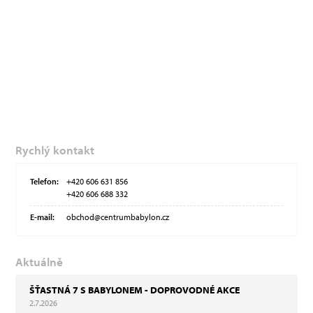
Rychlý kontakt
Telefon:
+420 606 631 856
+420 606 688 332
E-mail:
obchod@centrumbabylon.cz
Aktuálně
ŠŤASTNÁ 7 S BABYLONEM - DOPROVODNÉ AKCE
2.7.2026