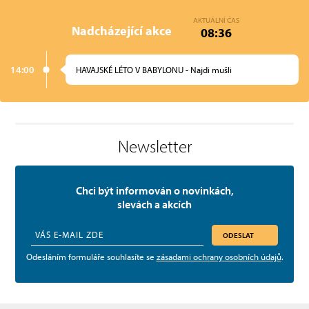
AKTUÁLNÍ ČAS
Nadcházející akce
08:36
14:00
HAVAJSKÉ LÉTO V BABYLONU - Najdi mušli
Newsletter
Chci být informován o novinkách,
slevách a akcích
ODESLAT
Odesláním formuláře souhlasíte se
zásadami ochrany osobních údajů
.