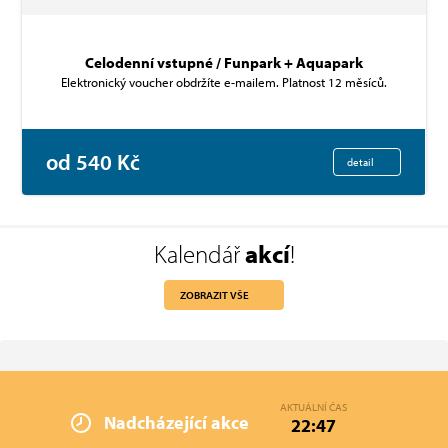
Celodenní vstupné / Funpark + Aquapark
Elektronický voucher obdržíte e-mailem. Platnost 12 měsíců.
od 540 Kč
detail
Kalendář
akcí
!
ZOBRAZIT VŠE
AKTUÁLNÍ ČAS
Nadcházející akce
22:47