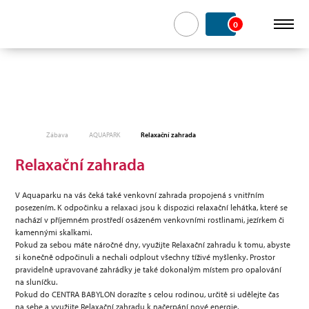
0
Zábava
AQUAPARK
Relaxační zahrada
Relaxační zahrada
V Aquaparku na vás čeká také venkovní zahrada propojená s vnitřním
posezením. K odpočinku a relaxaci jsou k dispozici relaxační lehátka, které se
nachází v příjemném prostředí osázeném venkovními rostlinami, jezírkem či
kamennými skalkami.
Pokud za sebou máte náročné dny, využijte Relaxační zahradu k tomu, abyste
si konečně odpočinuli a nechali odplout všechny tíživé myšlenky. Prostor
pravidelně upravované zahrádky je také dokonalým místem pro opalování
na sluníčku.
Pokud do CENTRA BABYLON dorazíte s celou rodinou, určitě si udělejte čas
na sebe a využijte Relaxační zahradu k načerpání nové energie.