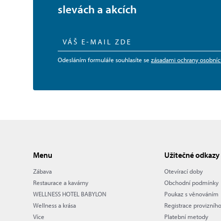
slevách a akcích
Odesláním formuláře souhlasíte se
zásadami ochrany osobníc
Menu
Užitečné odkazy
Zábava
Otevírací doby
Restaurace a kavárny
Obchodní podmínky
WELLNESS HOTEL BABYLON
Poukaz s věnováním
Wellness a krása
Registrace provizníh
Více
Platební metody