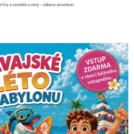
í hry a soutěže o ceny – zábava zaručena!