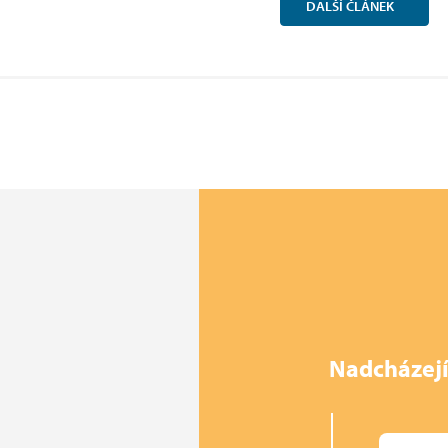
DALŠÍ
ČLÁNEK
Nadcházejí