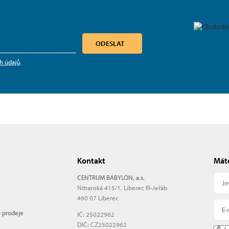
ODESLAT
h údajů
.
Kontakt
Máte
CENTRUM BABYLON, a.s.
Nitranská 415/1, Liberec III-Jeřáb
460 07 Liberec
o prodeje
IČ: 25022962
DIČ: CZ25022962