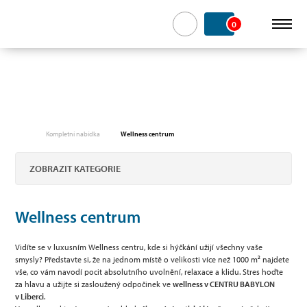
0
Kompletní nabídka
Wellness centrum
ZOBRAZIT KATEGORIE
Wellness centrum
Vidíte se v luxusním Wellness centru, kde si hýčkání užijí všechny vaše
smysly? Představte si, že na jednom místě o velikosti více než 1000 m² najdete
vše, co vám navodí pocit absolutního uvolnění, relaxace a klidu. Stres hoďte
za hlavu a užijte si zasloužený odpočinek ve
wellness v CENTRU BABYLON
v Liberci
.