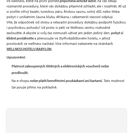
Ve wellness, které na první pohled
připomíná antické lázně
, na vás čekají
rozmanité procedury, které vás dokážou příjemně zchladit, ale i rozehřát. Ať už
si zvolíte vířivý bazén, tureckou páru, finskou saunu, solný důl, nebo třeba
pobyt v unikátním Sauna klubu Afrikana, i sebemenší starosti odplují.
Víte, že odpočinek od stresu a relaxační procedury dokážou podpořit fyzickou
i psychickou pohodu? Už proto si péči ve Wellness centru rozhodně
zasloužíte. A abyste si svůj čas nemuseli užívat jen jeden jediný den,
pobyt si
klidně protáhněte
a přenocujte ve čtyřhvězdičkovém hotelu, v jehož
prostorách se wellness nachází. Více informací naleznete na stránkách
WELLNESS HOTELU BABYLON
.
Upozornění:
Platnost zakoupených tištěných a elektronických voucherů nelze
prodloužit.
Na e-shopu
nelze platit benefitními poukázkami ani kartami.
Tato možnost
lze pouze přímo na pokladně.