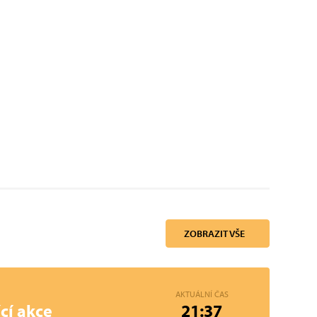
ZOBRAZIT VŠE
AKTUÁLNÍ ČAS
cí akce
21:37