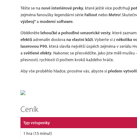
Těšte se na
nové interiérové prvky
, které ještě více podtrhují
po
zejména fanoušky legendární série
Fallout
nebo
Metro
! Skuteč
výzbroj"
a
moderní software
.
Oblékněte
lehoučké a pohodlné senzorické vesty
, které zaznam
efektů
adrenalin doslova
na vlastní kůži
. Vyberte si z
několika v
laserovou P90
, která slavila největší úspěch zejména v seriálu
a
světlené efekty
. Nakonec se přesvědčíte, jako jste měli mušku 
přesnosti, rychlostí či počtem kroků každého hráče.
Aby vše proběhlo hladce, prosíme vás, abyste si
předem vytvořil
Ceník
Typ vstupenky
1 hra (15 minut)