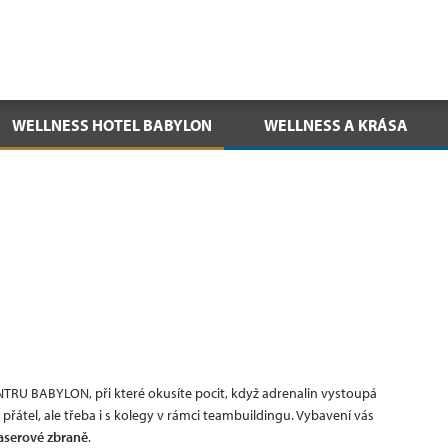
WELLNESS HOTEL BABYLON
WELLNESS A KRÁSA
TRU BABYLON, při které okusíte pocit, když adrenalin vystoupá
řátel, ale třeba i s kolegy v rámci teambuildingu. Vybavení vás
laserové zbraně
.