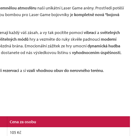
temnělou atmosféru
naší unikátní Laser Game arény. Prostředí potěší
nou bombou pro Laser Game bojovníky je
kompletně nová "bojová
enají každý váš zásah, a vy tak pocítíte pomocí
vibrací
a
světelných
olitelných módů
hry a vezměte do ruky skvěle padnoucí
moderní
 Hvězdná brána. Emocionální zážitek ze hry umocní
dynamická hudba
- dostanete od nás výsledkovou listinu s
vyhodnocením úspěšnosti
,
i rezervaci
a si
v
zali vhodnou obuv do nerovného terénu
.
Cena za osobu
105 Kč