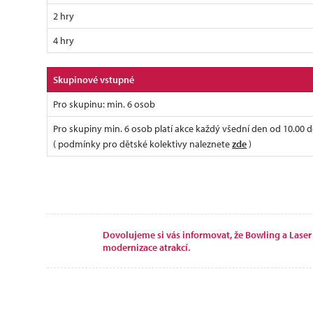
2 hry
4 hry
Skupinové vstupné
Pro skupinu: min. 6 osob
Pro skupiny min. 6 osob platí akce každý všední den od 10.00 d
( podmínky pro dětské kolektivy naleznete
zde
)
Dovolujeme si vás informovat, že Bowling a Lase
modernizace atrakcí.