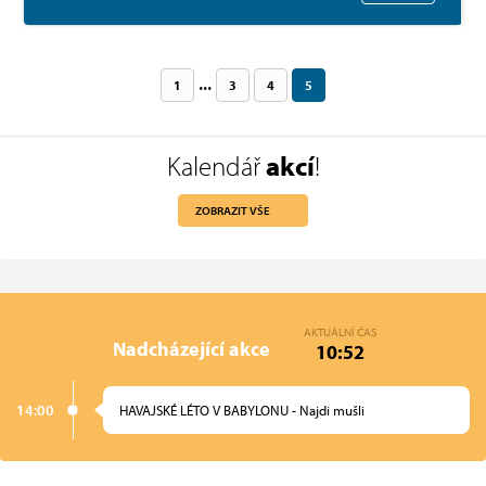
...
1
3
4
5
Kalendář
akcí
!
ZOBRAZIT VŠE
AKTUÁLNÍ ČAS
Nadcházející akce
10:52
14:00
HAVAJSKÉ LÉTO V BABYLONU - Najdi mušli