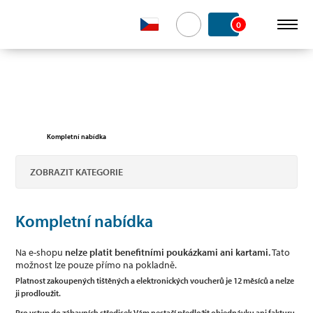
0
Kompletní nabídka
ZOBRAZIT KATEGORIE
Kompletní nabídka
Na e-shopu
nelze platit benefitními poukázkami ani kartami.
Tato
možnost lze pouze přímo na pokladně.
Platnost zakoupených tištěných a elektronických voucherů
je 12 měsíců a nelze
ji prodloužit.
Pro vstup do zábavních středisek Vám nestačí předložit objednávku ani fakturu.