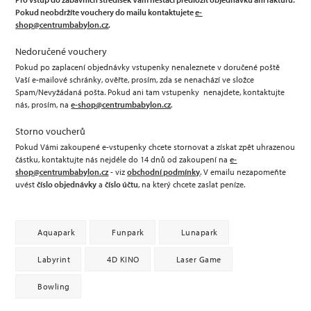
Pokud neobdržíte vouchery do mailu kontaktujete
e-
shop@centrumbabylon.cz
.
Nedoručené vouchery
Pokud po zaplacení objednávky vstupenky nenaleznete v doručené poště
Vaší e-mailové schránky, ověřte, prosím, zda se nenachází ve složce
Spam/Nevyžádaná pošta. Pokud ani tam vstupenky nenajdete, kontaktujte
nás, prosím, na
e-shop@centrumbabylon.cz
.
Storno voucherů
Pokud Vámi zakoupené e-vstupenky chcete stornovat a získat zpět uhrazenou
částku, kontaktujte nás nejdéle do 14 dnů od zakoupení na
e-
shop@centrumbabylon.cz
- viz
obchodní podmínky
. V emailu nezapomeňte
uvést
číslo objednávky
a
číslo účtu
, na který chcete zaslat peníze.
Aquapark
Funpark
Lunapark
Labyrint
4D KINO
Laser Game
Bowling