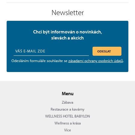
Newsletter
Chci být informován o novinkách,
slevách a akcích
ODESLAT
Odesláním formuláře souhlasíte se
zásadami ochrany osobních údajů
.
Menu
Zábava
Restaurace a kavárny
WELLNESS HOTEL BABYLON
Wellness a krása
Více